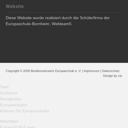
Website
Diese Website wurde realisiert durch die Schülerfirma der
Europaschule-Bornheim,
Webteam5
Copyright © 2026 Bundesnetzwerk Europaschule e. V. |
Impressum
|
Datenschutz
Design by
cts
Start
Grußwort
Neuigkeiten
Europaschulen
Kriterien für Europaschulen
Aktivitäten
EuropaSCHULpreis